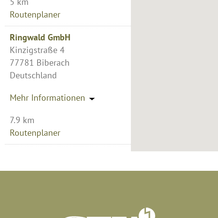
5 km
Routenplaner
Ringwald GmbH
Kinzigstraße 4
77781 Biberach
Deutschland
Mehr Informationen
7.9 km
Routenplaner
innovativSCHMID
Bruno-Lenz-Str. 13
77716 Haslach
Deutschland
Mehr Informationen