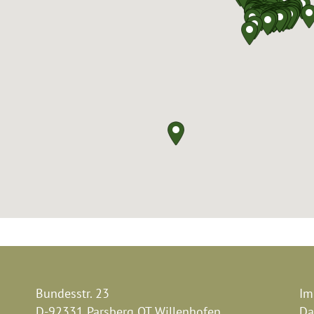
Bundesstr. 23
Im
D-92331 Parsberg OT Willenhofen
Da