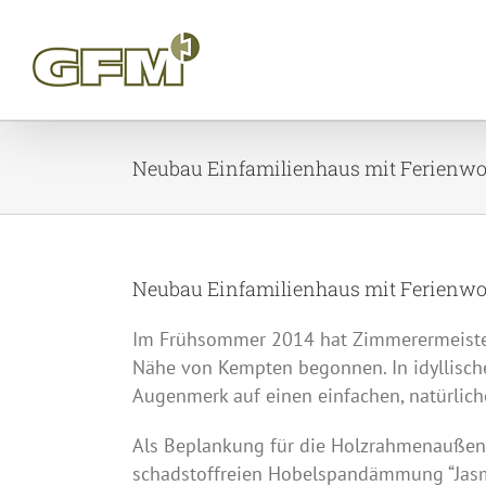
Skip
to
content
Neubau Einfamilienhaus mit Ferienw
Neubau Einfamilienhaus mit Ferienw
Im Frühsommer 2014 hat Zimmerermeister
Nähe von Kempten begonnen. In idyllische
Augenmerk auf einen einfachen, natürlic
Als Beplankung für die Holzrahmenauße
schadstoffreien Hobelspandämmung “Jasm