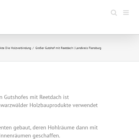
ekte Die Holzverbindung
Großer Gutshof mit Reetdach | Landkreis Flensburg
n Gutshofes mit Reetdach ist
Schwarzwälder Holzbauprodukte verwendet
enten gebaut, deren Hohlräume dann mit
n Innenräumen geschaffen.