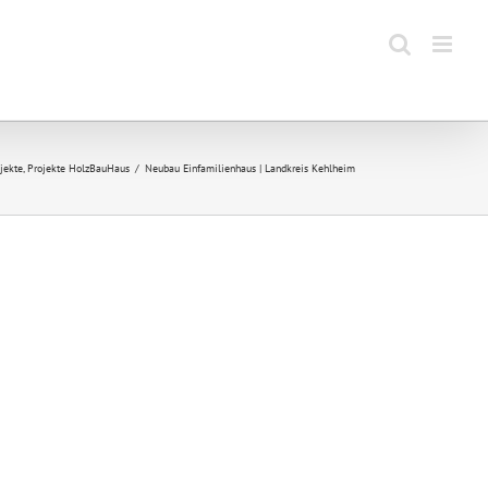
jekte
Projekte HolzBauHaus
Neubau Einfamilienhaus | Landkreis Kehlheim