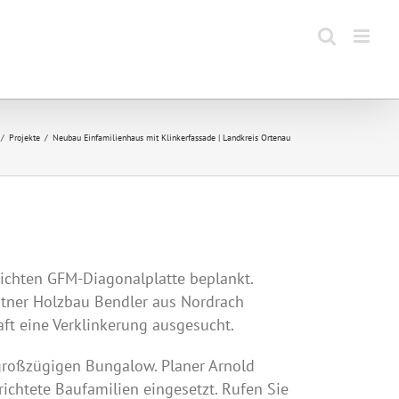
Projekte
Neubau Einfamilienhaus mit Klinkerfassade | Landkreis Ortenau
dichten
GFM
-Diagonalplatte beplankt.
artner Holzbau Bendler aus Nordrach
aft eine Verklinkerung ausgesucht.
 großzügigen Bungalow. Planer Arnold
ichtete Baufamilien eingesetzt. Rufen Sie