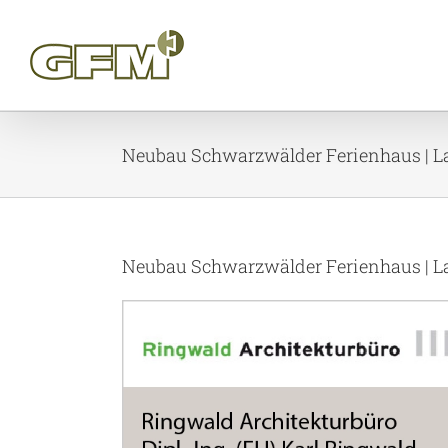
Skip
to
content
Neubau Schwarzwälder Ferienhaus | L
Neubau Schwarzwälder Ferienhaus | L