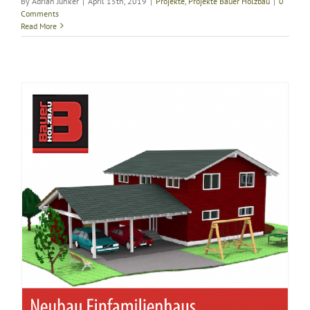
By
Adrian Junker
|
April 15th, 2019
|
Projekte
,
Projekte Bauer Holzbau
|
0
Comments
Read More